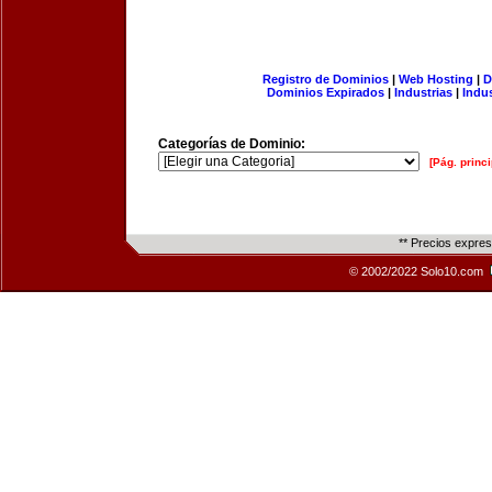
Registro de Dominios
|
Web Hosting
|
D
Dominios Expirados
|
Industrias
|
Indu
Categorías de Dominio:
[Pág. princi
** Precios expre
© 2002/2022 Solo10.com