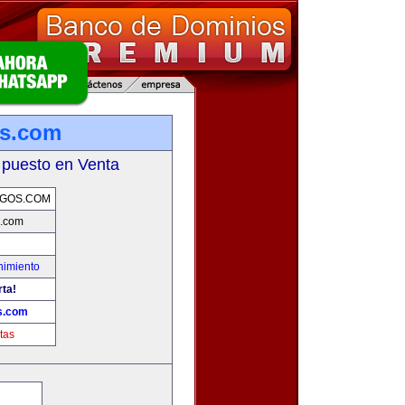
os.com
 puesto en Venta
EGOS.COM
s.com
nimiento
rta!
s.com
tas