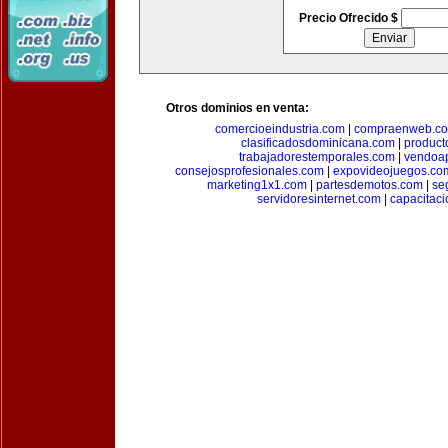
Precio Ofrecido $
Otros dominios en venta:
comercioeindustria.com
|
compraenweb.c
clasificadosdominicana.com
|
product
trabajadorestemporales.com
|
vendoa
consejosprofesionales.com
|
expovideojuegos.co
marketing1x1.com
|
partesdemotos.com
|
se
servidoresinternet.com
|
capacitaci