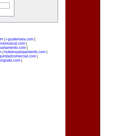
om
|
i-guatemala.com
|
oramusical.com
|
partamento.com
|
m
|
hotelesyalojamiento.com
|
guridadcomercial.com
|
ongratis.com
|