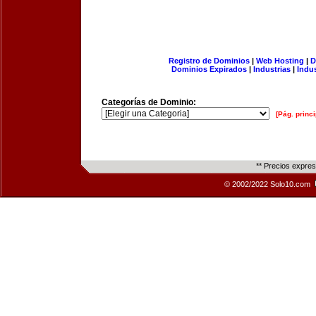
Registro de Dominios
|
Web Hosting
|
D
Dominios Expirados
|
Industrias
|
Indu
Categorías de Dominio:
[Pág. princi
** Precios expre
© 2002/2022 Solo10.com