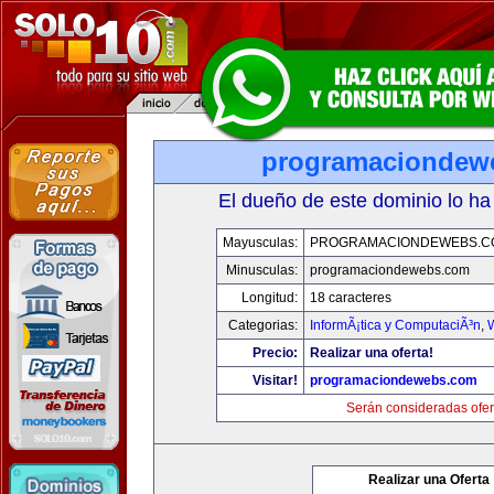
programaciondew
El dueño de este dominio lo ha
Mayusculas:
PROGRAMACIONDEWEBS.C
Minusculas:
programaciondewebs.com
Longitud:
18 caracteres
Categorias:
InformÃ¡tica y ComputaciÃ³n
,
Precio:
Realizar una oferta!
Visitar!
programaciondewebs.com
Serán consideradas ofer
Realizar una Oferta