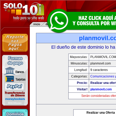
planmovil.c
El dueño de este dominio lo ha
Mayusculas:
PLANMOVIL.CO
Minusculas:
planmovil.com
Longitud:
9 caracteres
Categorias:
Comunicaciones y
Precio:
Realizar una ofer
Visitar!
planmovil.com
Serán consideradas ofer
Realizar una Oferta