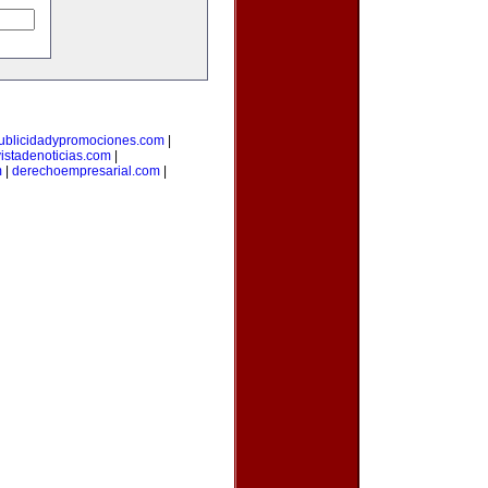
ublicidadypromociones.com
|
vistadenoticias.com
|
m
|
derechoempresarial.com
|