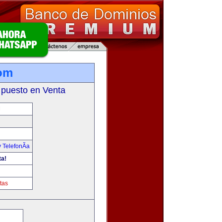
om
 puesto en Venta
M
 TelefonÃ­a
ta!
tas