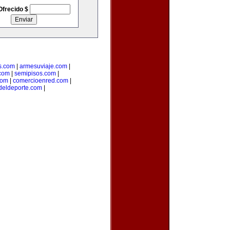
Ofrecido $
s.com
|
armesuviaje.com
|
.com
|
semipisos.com
|
com
|
comercioenred.com
|
sdeldeporte.com
|