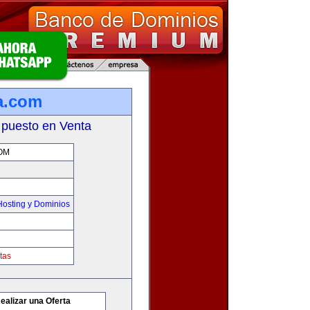
a.com
 puesto en Venta
OM
osting y Dominios
tas
ealizar una Oferta