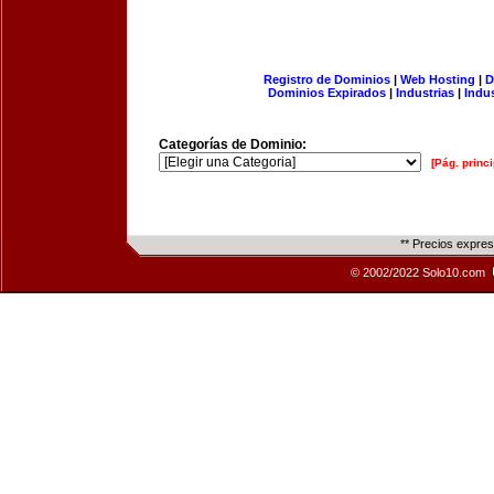
Registro de Dominios
|
Web Hosting
|
D
Dominios Expirados
|
Industrias
|
Indu
Categorías de Dominio:
[Pág. princi
** Precios expre
© 2002/2022 Solo10.com