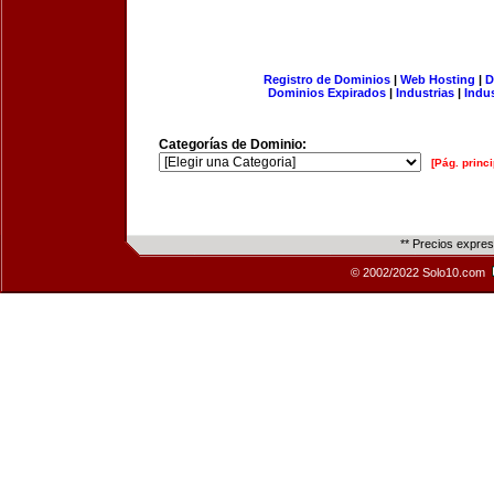
Registro de Dominios
|
Web Hosting
|
D
Dominios Expirados
|
Industrias
|
Indu
Categorías de Dominio:
[Pág. princi
** Precios expre
© 2002/2022 Solo10.com