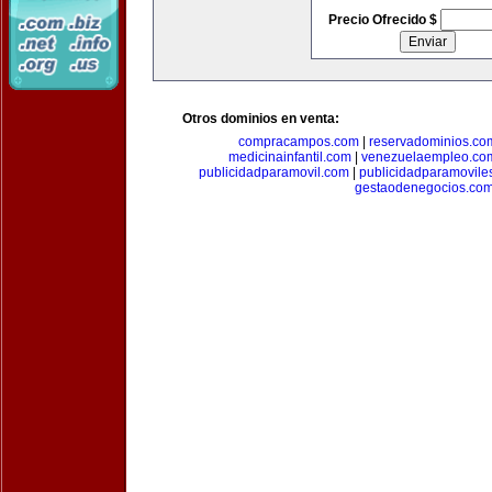
Precio Ofrecido $
Otros dominios en venta:
compracampos.com
|
reservadominios.co
medicinainfantil.com
|
venezuelaempleo.co
publicidadparamovil.com
|
publicidadparamovile
gestaodenegocios.co