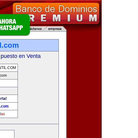
il.com
 puesto en Venta
NTIL.COM
.com
rta!
l.com
tas