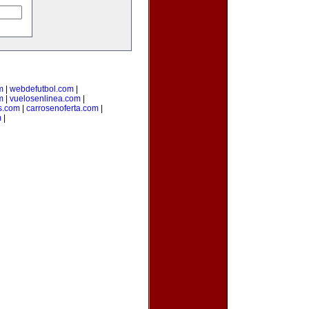
m
|
webdefutbol.com
|
m
|
vuelosenlinea.com
|
s.com
|
carrosenoferta.com
|
m
|