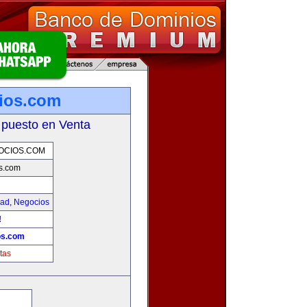
ios.com
 puesto en Venta
OCIOS.COM
s.com
dad
,
Negocios
!
os.com
tas