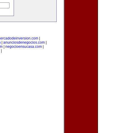
ercadodeinversion.com
|
m
|
anunciosdenegocios.com
|
om
|
negocioensucasa.com
|
|