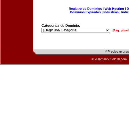
Registro de Dominios
|
Web Hosting
|
D
Dominios Expirados
|
Industrias
|
Indu
Categorías de Dominio:
[Pág. princi
** Precios expre
© 2002/2022 Solo10.com