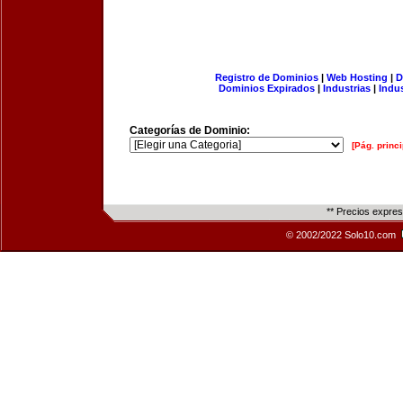
Registro de Dominios
|
Web Hosting
|
D
Dominios Expirados
|
Industrias
|
Indu
Categorías de Dominio:
[Pág. princi
** Precios expre
© 2002/2022 Solo10.com