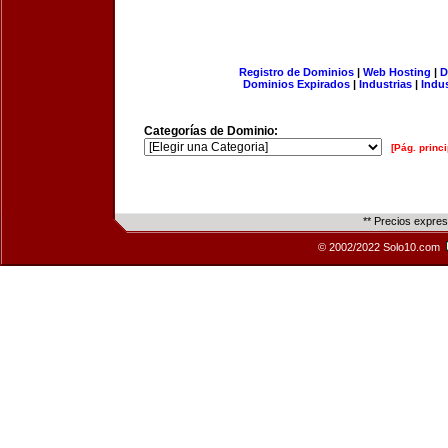
Registro de Dominios
|
Web Hosting
|
D
Dominios Expirados
|
Industrias
|
Indu
Categorías de Dominio:
[Pág. princi
** Precios expre
© 2002/2022 Solo10.com