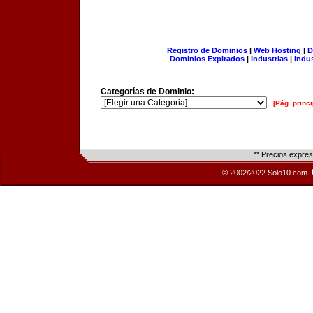
Registro de Dominios
|
Web Hosting
|
D
Dominios Expirados
|
Industrias
|
Indu
Categorías de Dominio:
[Pág. princi
** Precios expre
© 2002/2022 Solo10.com