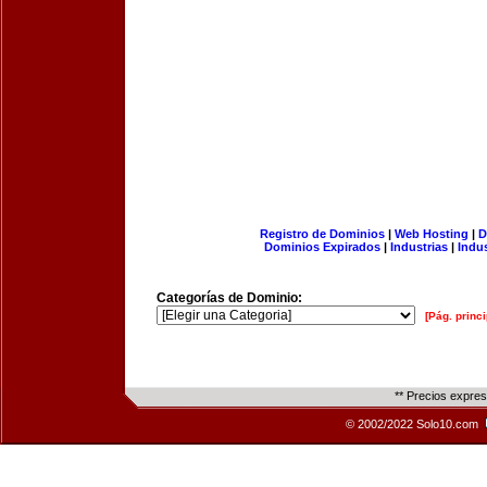
Registro de Dominios
|
Web Hosting
|
D
Dominios Expirados
|
Industrias
|
Indu
Categorías de Dominio:
[Pág. princi
** Precios expre
© 2002/2022 Solo10.com