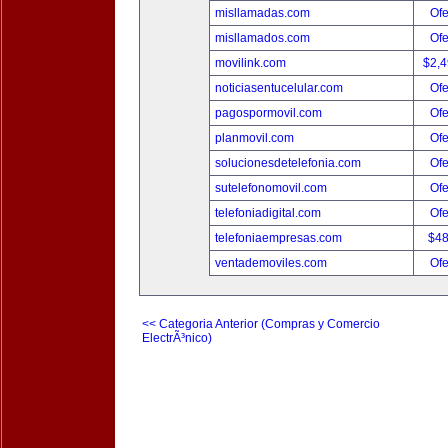
misllamadas.com
Ofe
misllamados.com
Ofe
movilink.com
$2,
noticiasentucelular.com
Ofe
pagospormovil.com
Ofe
planmovil.com
Ofe
solucionesdetelefonia.com
Ofe
sutelefonomovil.com
Ofe
telefoniadigital.com
Ofe
telefoniaempresas.com
$4
ventademoviles.com
Ofe
<< Categoria Anterior (Compras y Comercio
ElectrÃ³nico)