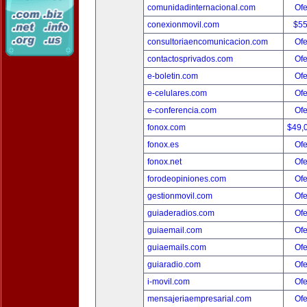
comunidadinternacional.com
Ofe
conexionmovil.com
$5
consultoriaencomunicacion.com
Ofe
contactosprivados.com
Ofe
e-boletin.com
Ofe
e-celulares.com
Ofe
e-conferencia.com
Ofe
fonox.com
$49,
fonox.es
Ofe
fonox.net
Ofe
forodeopiniones.com
Ofe
gestionmovil.com
Ofe
guiaderadios.com
Ofe
guiaemail.com
Ofe
guiaemails.com
Ofe
guiaradio.com
Ofe
i-movil.com
Ofe
mensajeriaempresarial.com
Ofe