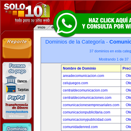
Dominios de la Categoría -
Comunica
37 dominios en esta categ
Mostrando 1 de 37
Nombre de Dominio
Prec
areadecomunicacion.com
Ofe
celujuegos.com
Ofe
centraldecomunicacion.com
Ofe
centraldecomunicaciones.com
Ofe
comunicacionesempresariales.com
Ofe
comunicacionpublicitaria.com
Ofe
comunicacionypublicidad.com
Ofe
comunidadenred.com
Ofe